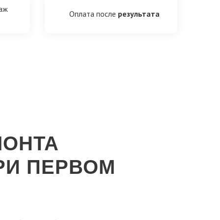
таж
Оплата после
результата
МОНТА
РИ ПЕРВОМ