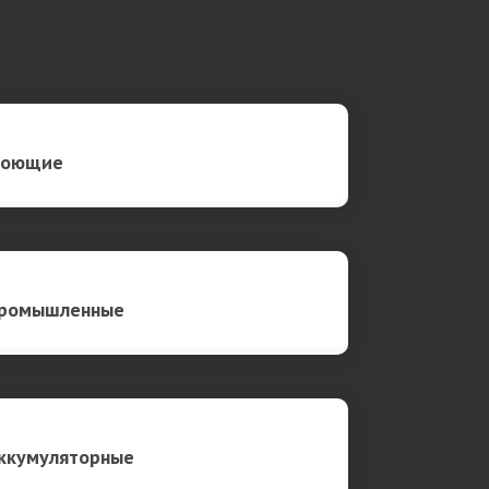
оющие
ромышленные
ккумуляторные