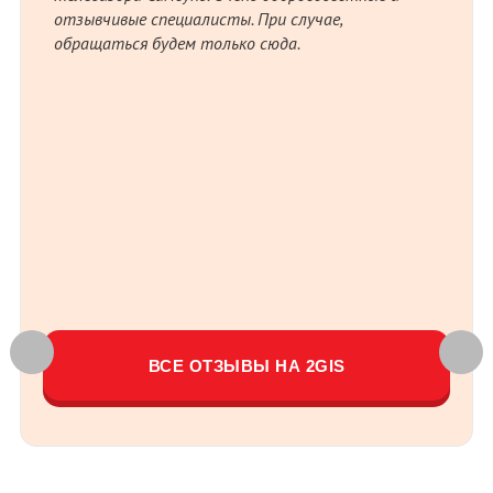
5 ав
отзывчивые специалисты. При случае,
обращаться будем только сюда.
Выр
сот
выс
тел
отз
пож
тел
уст
за н
рад
И О
ВСЕ ОТЗЫВЫ НА 2GIS