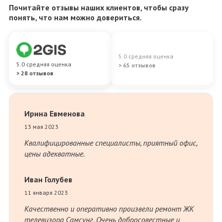
Почитайте отзывы наших клиентов, чтобы сразу
понять, что нам можно довериться.
5.0
средняя оценка
5.0
средняя оценка
>
65
отзывов
>
28
отзывов
Ирина Евменова
Yur
13 мая 2023
18 н
Квалифицированные специалисты, приятный офис,
Отл
цены адекватные.
ком
тел
кач
Иван Голубев
раб
11 января 2023
Качественно и оперативно произвели ремонт ЖК
Анд
телевизора Самсунг. Очень добросовестные и