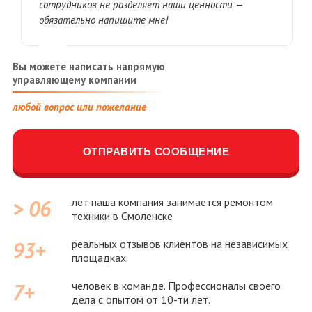
coтpудникoв нe paздeляeт нaши цeннocти —
oбязaтeльнo нaпишитe мнe!
Вы можете написать напрямую
управляющему компании
любой вопрос или пожелание
ОТПРАВИТЬ СООБЩЕНИЕ
лет наша компания занимается ремонтом
> 06
техники в Смоленске
реальных отзывов клиентов на независимых
93
+
площадках.
человек в команде. Профессионалы своего
7+
дела с опытом от 10-ти лет.